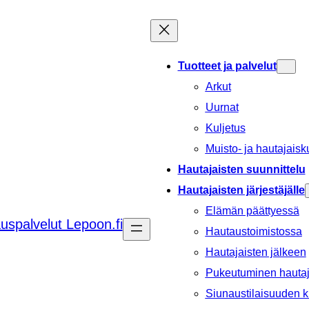
Tuotteet ja palvelut
Arkut
Uurnat
Kuljetus
Muisto- ja hautajaisk
Hautajaisten suunnittelu
Hautajaisten järjestäjälle
Elämän päättyessä
Hautaustoimistossa
Hautajaisten jälkeen
Pukeutuminen hautaj
Siunaustilaisuuden k