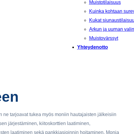
Muistotilaisuus
Kuinka kohtaan sure
Kukat siunaustilaisu
Arkun ja uurnan valin
Muistovärssyt
Yhteydenotto
een
n ne tarjoavat tukea myös moniin hautajaisten jälkeisiin
sen järjestäminen, kiitoskorttien laatiminen,
usten laatiminen sekä pankkiasioinnin hoitaminen. Monia