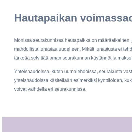
Hautapaikan voimassaol
Monissa seurakunnissa hautapaikka on määräaikainen, 
mahdollista lunastaa uudelleen. Mikäli lunastusta ei te
tärkeää selvittää oman seurakunnan käytännöt ja maksut,
Yhteishaudoissa, kuten uurnalehdoissa, seurakunta vast
yhteishaudoissa käsitellään esimerkiksi kynttilöiden, ku
voivat vaihdella eri seurakunnissa.