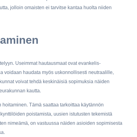
ta, jolloin omaisten ei tarvitse kantaa huolta niiden
taminen
ittelyyn. Useimmat hautausmaat ovat evankelis-
aja voidaan haudata myös uskonnollisesti neutraalille,
akunnat voivat tehdä keskinäisiä sopimuksia näiden
seurakunnan kautta.
n hoitaminen. Tämä saattaa tarkoittaa käytännön
kynttilöiden poistamista, uusien istutusten tekemistä
isten nimeämä, on vastuussa näiden asioiden sopimisesta
sa.