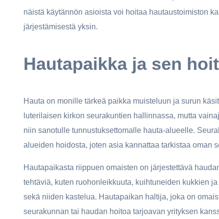
näistä käytännön asioista voi hoitaa hautaustoimiston kaut
järjestämisestä yksin.
Hautapaikka ja sen hoi
Hauta on monille tärkeä paikka muisteluun ja surun käs
luterilaisen kirkon seurakuntien hallinnassa, mutta vain
niin sanotulle tunnustuksettomalle hauta-alueelle. Seur
alueiden hoidosta, joten asia kannattaa tarkistaa oman 
Hautapaikasta riippuen omaisten on järjestettävä hauda
tehtäviä, kuten ruohonleikkuuta, kuihtuneiden kukkien ja 
sekä niiden kastelua. Hautapaikan haltija, joka on oma
seurakunnan tai haudan hoitoa tarjoavan yrityksen kans